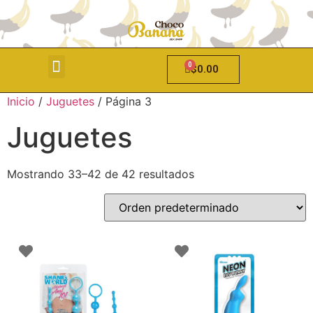
0
$
0.00
Salud y bienestar sexual
Inicio
/
Juguetes
/ Página 3
Juguetes
Mostrando 33–42 de 42 resultados