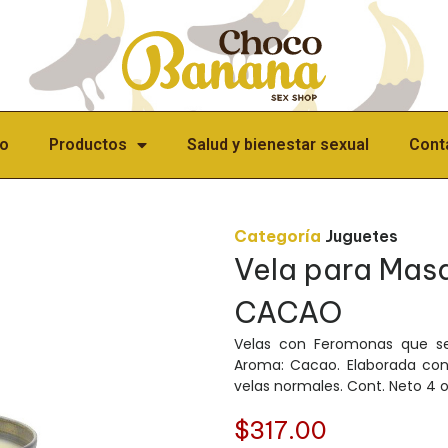
io
Productos
Salud y bienestar sexual
Cont
Categoría
Juguetes
Vela para Mas
CACAO
Velas con Feromonas que se 
Aroma: Cacao. Elaborada co
velas normales. Cont. Neto 4 o
$
317.00