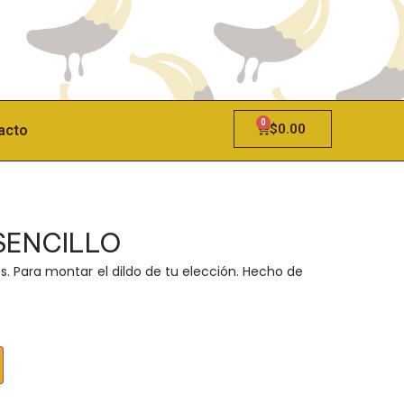
0
$
0.00
acto
SENCILLO
es. Para montar el dildo de tu elección. Hecho de