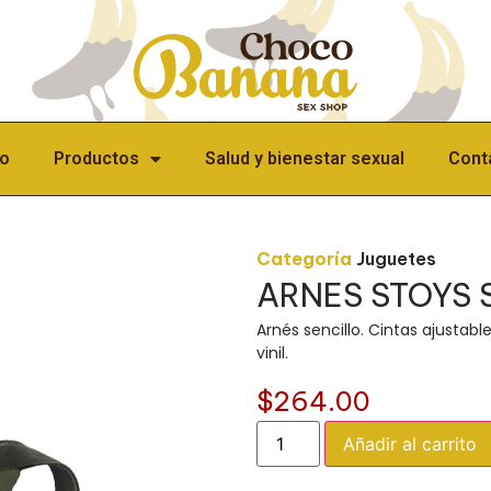
io
Productos
Salud y bienestar sexual
Cont
Categoría
Juguetes
ARNES STOYS 
Arnés sencillo. Cintas ajustabl
vinil.
$
264.00
Añadir al carrito